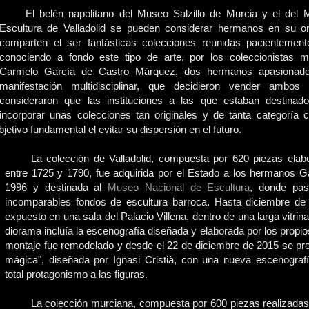
El belén napolitano del Museo Salzillo de Murcia y el del
Escultura de Valladolid se pueden considerar hermanos en su o
comparten el ser fantásticas colecciones reunidas pacientemen
conociendo a fondo este tipo de arte, por los coleccionistas m
Carmelo García de Castro Márquez, dos hermanos apasionados
manifestación multidisciplinar, que decidieron vender ambos
consideraron que las instituciones a las que estaban destinad
incorporar unas colecciones tan originales y de tanta categoría 
etivo fundamental el evitar su dispersión en el futuro.
La colección de Valladolid, compuesta por 620 piezas ela
entre 1725 y 1790, fue adquirida por el Estado a los hermanos G
1996 y destinada al
Museo Nacional de Escultura
, donde pas
incomparables fondos de escultura barroca. Hasta diciembre de 
expuesto en una sala del Palacio Villena, dentro de una larga vitri
diorama incluía la escenografía diseñada y elaborada por los propio
montaje fue remodelado y desde el 22 de diciembre de 2015 se pre
mágica", diseñada por Ignasi Cristià, con una nueva escenogra
total protagonismo a las figuras.
La colección murciana, compuesta por 600 piezas realizadas