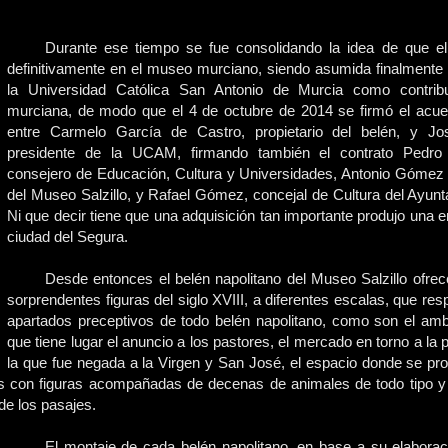
Durante ese tiempo se fue consolidando la idea de que e
definitivamente en el museo murciano, siendo asumida finalmente 
la Universidad Católica San Antonio de Murcia como contribu
murciana, de modo que el 4 de octubre de 2014 se firmó el acue
entre Carmelo García de Castro, propietario del belén, y J
presidente de la UCAM, firmando también el contrato Pedro
consejero de Educación, Cultura y Universidades, Antonio Gómez 
del Museo Salzillo, y Rafael Gómez, concejal de Cultura del Ayun
Ni que decir tiene que una adquisición tan importante produjo una e
ciudad del Segura.
Desde entonces el belén napolitano del Museo Salzillo ofre
sorprendentes figuras del siglo XVIII, a diferentes escalas, que re
apartados preceptivos de todo belén napolitano, como son el ambi
que tiene lugar el anuncio a los pastores, el mercado en torno a la
la que fue negada a la Virgen y San José, el espacio donde se pr
os con figuras acompañadas de decenas de animales de todo tipo y
e los pasajes.
El montaje de cada belén napolitano, en base a su elaboració