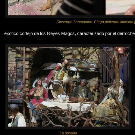
Giuseppe Sanmartino. Ciego pidiendo limosna 
exótico cortejo de los Reyes Magos, caracterizado por el derroche d
La posada