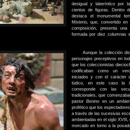
desigual y laberíntico por 
cientos de figuras. Dentro d
destaca el monumental tem
Misterio, que, convertido en 
composición, presenta una
formada por diez columnas s
Aunque la colección di
personajes preceptivos en tod
que los coleccionistas diecio
codificaban como un verd
iniciados y con el carácter 
lúdico, en este caso la i
corresponde con las secue
tradicionales, que comenzaba
pastor
Benino
en un ambient
profético que los espectadores
a través de las sucesivas esc
ambientadas en el siglo XVIII
mercado en torno a la posad