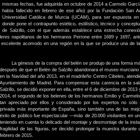
mismas fechas, fue adquirida en octubre de 2014 a Carmelo García
había fallecido en febrero de ese año) por la Fundación San Anto
Universidad Católica de Murcia (UCAM), para ser expuesta en 
donde pone el contrapunto estético, estilístico, técnico y conceptu
de Salzillo, con el que además establece una estrecha conexi
 talleres napolitanos de los hermanos Perrone entre 1689 y 1697, an
un excelente acomodo en una región en la que se produce una de 
La génesis de la compra del belén se produjo de una forma má
después de que el Belén de Salzillo abandonara el museo murciano 
en la Navidad del año 2013, en el madrileño Centro Cibeles, atendie
Ayuntamiento de Madrid. Para compensar esta carencia en la sa
Salzillo, se decidió exponer en ella, entre el 6 de diciembre de 2013 
2014, el segundo de los belenes de los hermanos Emilio y Carmelo
tan apreciado por ellos y considerado por los expertos no sólo
privada más importante de España, sino también una de las mej
éxito de público fue espectacular —más de 20.000 visitantes en u
teniendo en cuenta lo delicado del montaje y desmontaje de la insta
fragilidad de las figuras, se decidió prolongar la muestra durant
febrero de 2015.