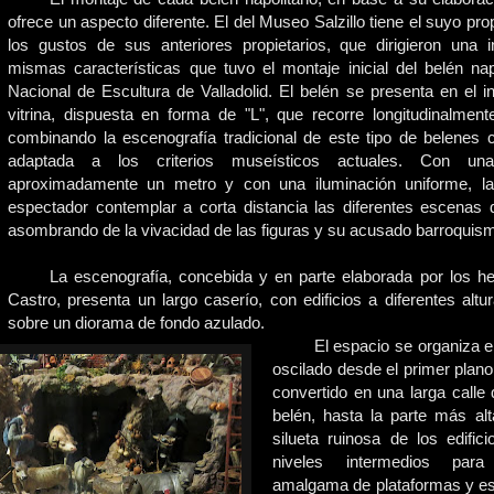
ofrece un aspecto diferente. El del Museo Salzillo tiene el suyo pr
los gustos de sus anteriores propietarios, que dirigieron una i
mismas características que tuvo el montaje inicial del belén na
Nacional de Escultura de Valladolid. El belén se presenta en el in
vitrina, dispuesta en forma de "L", que recorre longitudinalment
combinando la escenografía tradicional de este tipo de belenes c
adaptada a los criterios museísticos actuales. Con un
aproximadamente un metro y con una iluminación uniforme, la 
espectador contemplar a corta distancia las diferentes escenas d
asombrando de la vivacidad de las figuras y su acusado barroquis
La escenografía, concebida y en parte elaborada por los 
Castro, presenta un largo caserío, con edificios a diferentes altu
sobre un diorama de fondo azulado.
El espacio se organiza 
oscilado desde el primer plano e
convertido en una larga calle 
belén, hasta la parte más alt
silueta ruinosa de los edific
niveles intermedios para
amalgama de plataformas y es