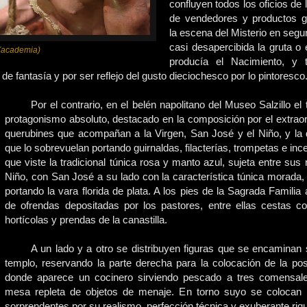
confluyen todos los oficios de 
de vendedores y productos g
la escena del Misterio en seg
casi desapercibida la gruta o
(academia)
producía el Nacimiento, y 
e fantasía y por ser reflejo del gusto dieciochesco por lo pintoresco
Por el contrario, en el belén napolitano del Museo Salzillo e
protagonismo absoluto, destacado en la composición por el extraor
querubines que acompañan a la Virgen, San José y el Niño, y la
que lo sobrevuelan portando guirnaldas, filacterías, trompetas e inc
que viste la tradicional túnica rosa y manto azul, sujeta entre sus ro
Niño, con San José a su lado con la característica túnica morada,
portando la vara florida de plata. A los pies de la Sagrada Familia
de ofrendas depositadas por los pastores, entre ellas cestas c
hortícolas y prendas de la canastilla.
A un lado y a otro se distribuyen figuras que se encaminan
templo, reservando la parte derecha para la colocación de la pos
donde aparece un cocinero sirviendo pescado a tres comensal
mesa repleta de objetos de menaje. En torno suyo se colocan 
sorprendentes por su realismo, perfección técnica y exuberante riq